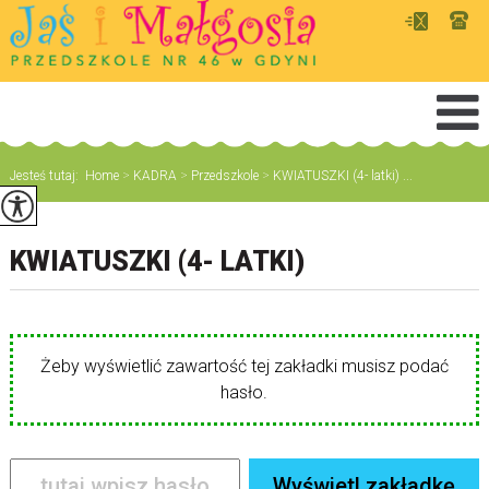
Jesteś tutaj:
Home
>
KADRA
>
Przedszkole
>
KWIATUSZKI (4- latki) ...
KWIATUSZKI (4- LATKI)
Żeby wyświetlić zawartość tej zakładki musisz podać
hasło.