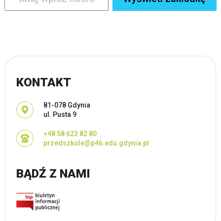
KONTAKT
Adres pocztowy:
81-078 Gdynia
ul. Pusta 9
+48 58 623 82 80
przedszkole@p46.edu.gdynia.pl
BĄDŹ Z NAMI