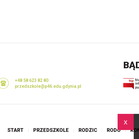
BĄ
+48 58 623 82 80
przedszkole@p46.edu.gdynia.pl
x
START
PRZEDSZKOLE
RODZIC
RODO
KO