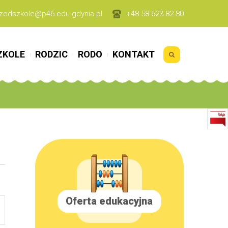
zedszkole@p46.edu.gdynia.pl
+48 58 623 82 80
ZKOLE
RODZIC
RODO
KONTAKT
Oferta edukacyjna