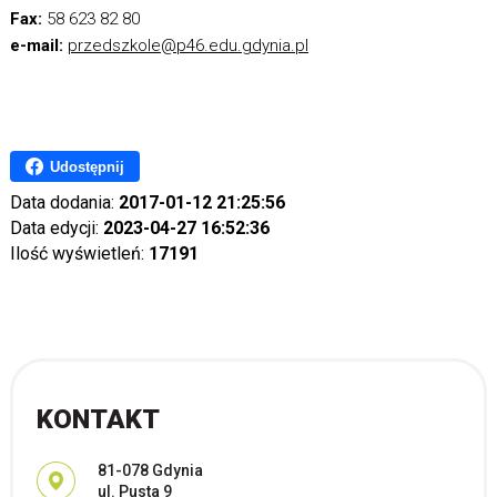
Fax:
58 623 82 80
e-ma
il:
przedszkole@p46.edu.gdynia.pl
Udostępnij
Data dodania:
2017-01-12 21:25:56
Data edycji:
2023-04-27 16:52:36
Ilość wyświetleń:
17191
KONTAKT
Adres pocztowy:
81-078 Gdynia
ul. Pusta 9