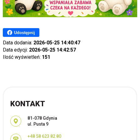
Udostępnij
Data dodania:
2026-05-25 14:40:47
Data edycji:
2026-05-25 14:42:57
Ilość wyświetleń:
151
KONTAKT
Adres pocztowy:
81-078 Gdynia
ul. Pusta 9
+48 58 623 82 80