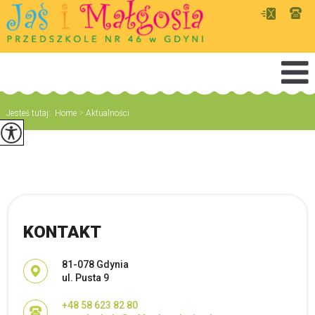
Jesteś tutaj:
Home
>
Aktualności
KONTAKT
Adres pocztowy:
81-078 Gdynia
ul. Pusta 9
+48 58 623 82 80